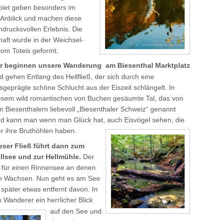
iet geben besonders im
Anblick und machen diese
drucksvollen Erlebnis. Die
aft wurde in der Weichsel-
vom Toteis geformt.
r beginnen unsere Wanderung am Biesenthal
Marktplatz
d gehen Entlang des Hellfließ, der sich durch eine
sgeprägte schöne Schlucht aus der Eiszeit schlängelt. In
esem wild romantischen von Buchen gesäumte Tal, das von
n Biesenthalern liebevoll „Biesenthaler Schweiz“ genannt
rd kann man wenn man Glück hat, auch Eisvögel sehen, die
er ihre Bruthöhlen haben.
eser Fließ führt dann zum
llsee und zur Hellmühle.
Der
el für einen Rinnensee an denen
rn Wachsen. Nun geht es am See
 später etwas entfernt davon. In
 Wanderer ein herrlicher Blick
auf den See und