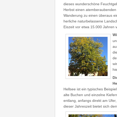
dieses wunderschöne Feuchtgeb
Herbst einen atemberaubenden 
Wanderung zu einen überaus ein
herliche naturbelassene Landsch
Eiszeit vor etwa 15.000 Jahren 
Wi
un
au
di
de
wi
hi
Di
He
Hellsee ist ein typisches Beispi
alte Buchen und einzelne Kiefe
entlang, anfangs direkt am Ufer,
dieser Jahreszeit biet
et sich dem