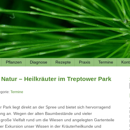
Pflanzen
Diagnose
Rezepte
Praxis
Termine
Kont
 Natur – Heilkräuter im Treptower Park
egorie:
Termine
 Park liegt direkt an der Spree und bietet sich hervorragend
rung an. Wegen der alten Baumbestände und vieler
e große Vielfalt rund um die Wiesen und angelegten Gartenteile
er Exkursion unser Wissen in der Kräuterheilkunde und